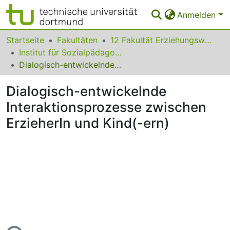
Anmelden
Bereiche & Sammlungen
Startseite
Fakultäten
12 Fakultät Erziehungswissenschaft, Psychologie und Bildungsforschung
Institut für Sozialpädagogik, Erwachsenenbildung und Pädagogik der frühen Kindheit
Das gesamte Repositorium
Dialogisch-entwickelnde Interaktionsprozesse zwischen ErzieherIn und Kind(-ern)
Statistiken
Dialogisch-entwickelnde
FAQ
Interaktionsprozesse zwischen
ErzieherIn und Kind(-ern)
Leitlinien
Zurück zur Startseite