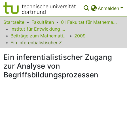
Anmelden
Bereiche & Sammlungen
Startseite
Fakultäten
01 Fakultät für Mathematik
Institut für Entwicklung und Erforschung des Mathematikunterrichts
Das gesamte Repositorium
Beiträge zum Mathematikunterricht
2009
Ein inferentialistischer Zugang zur Analyse von Begriffsbildungsprozessen
Statistiken
Ein inferentialistischer Zugang
FAQ
zur Analyse von
Leitlinien
Begriffsbildungsprozessen
Zurück zur Startseite