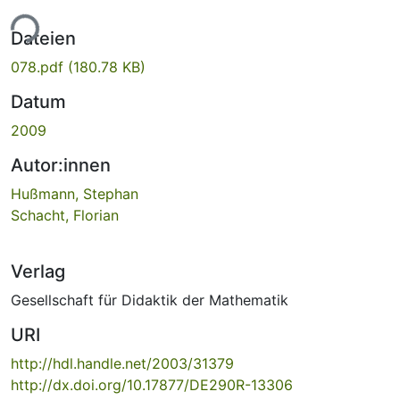
ade...
Dateien
078.pdf
(180.78 KB)
Datum
2009
Autor:innen
Hußmann, Stephan
Schacht, Florian
Verlag
Gesellschaft für Didaktik der Mathematik
URI
http://hdl.handle.net/2003/31379
http://dx.doi.org/10.17877/DE290R-13306