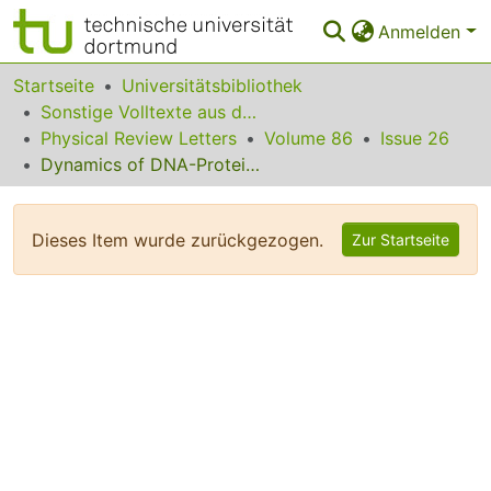
Anmelden
Bereiche & Sammlungen
Startseite
Universitätsbibliothek
Sonstige Volltexte aus dem Bibliotheksangebot
Das gesamte Repositorium
Physical Review Letters
Volume 86
Issue 26
Dynamics of DNA-Protein Interaction Deduced from in vitro DNA Evolution
Statistiken
FAQ
Dieses Item wurde zurückgezogen.
Zur Startseite
Leitlinien
Zurück zur Startseite