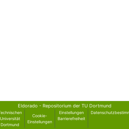
Eldorado - Repositorium der TU Dortmund
Technischen
Einstellungen
Datenschutzbestim
Cookie-
Universität
Barrierefreiheit
Einstellungen
Dortmund