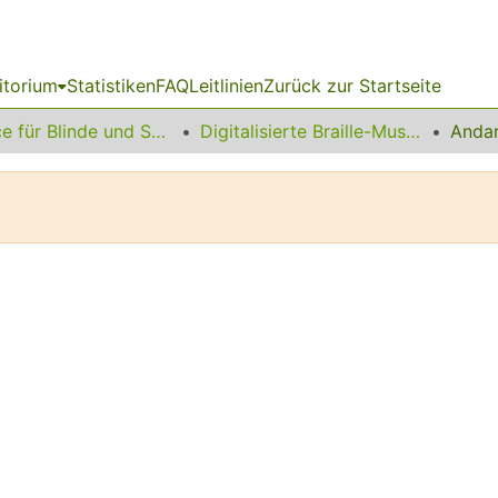
itorium
Statistiken
FAQ
Leitlinien
Zurück zur Startseite
Service für Blinde und Sehbehinderte
Digitalisierte Braille-Musik-Matrizen des VzfB