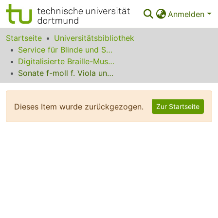
Anmelden
Bereiche & Sammlungen
Startseite
Universitätsbibliothek
Service für Blinde und Sehbehinderte
Das gesamte Repositorium
Digitalisierte Braille-Musik-Matrizen des VzfB
Sonate f-moll f. Viola und Klavier op. 49 : Klavierpartie
Statistiken
FAQ
Dieses Item wurde zurückgezogen.
Zur Startseite
Leitlinien
Zurück zur Startseite