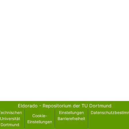
Eldorado - Repositorium der TU Dortmund
Technischen
Einstellungen
Datenschutzbestim
Cookie-
Universität
Barrierefreiheit
Einstellungen
Dortmund