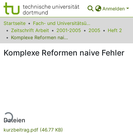
Anmelden
Bereiche & Sammlungen
Startseite
Fach- und Universitätsübergreifendes
Zeitschrift Arbeit
2001-2005
2005
Heft 2
Das gesamte Repositorium
Komplexe Reformen naive Fehler
Statistiken
Komplexe Reformen naive Fehler
FAQ
Leitlinien
Zurück zur Startseite
ade...
Dateien
kurzbeitrag.pdf
(46.77 KB)