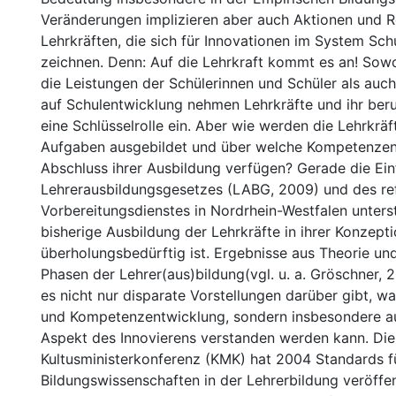
Veränderungen implizieren aber auch Aktionen und 
Lehrkräften, die sich für Innovationen im System Sch
zeichnen. Denn: Auf die Lehrkraft kommt es an! Sow
die Leistungen der Schülerinnen und Schüler als auc
auf Schulentwicklung nehmen Lehrkräfte und ihr beru
eine Schlüsselrolle ein. Aber wie werden die Lehrkräf
Aufgaben ausgebildet und über welche Kompetenzen
Abschluss ihrer Ausbildung verfügen? Gerade die Ei
Lehrerausbildungsgesetzes (LABG, 2009) und des re
Vorbereitungsdienstes in Nordrhein-Westfalen unterst
bisherige Ausbildung der Lehrkräfte in ihrer Konzept
überholungsbedürftig ist. Ergebnisse aus Theorie und
Phasen der Lehrer(aus)bildung(vgl. u. a. Gröschner, 
es nicht nur disparate Vorstellungen darüber gibt, 
und Kompetenzentwicklung, sondern insbesondere a
Aspekt des Innovierens verstanden werden kann. Die
Kultusministerkonferenz (KMK) hat 2004 Standards f
Bildungswissenschaften in der Lehrerbildung veröffen