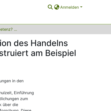
Anmelden
Innovationskompetenz? Eine qualitative Exploration des Handelns von Lehrkräften in Innovationsprozessen – rekonstruiert am Beispiel von schulischen Netzwerken
tion des Handelns
truiert am Beispiel
rungen in den
hulzeit, Einführung
ntlichungen zum
k über die
forschung. Diese