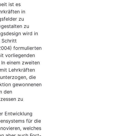
eit ist es
rkräften in
sfelder zu
)gestalten zu
ngsdesign wird in
 Schritt
2004) formulierten
it vorliegenden
 In einem zweiten
mit Lehrkräften
 unterzogen, die
uktion gewonnenen
um den
ozessen zu
er Entwicklung
iensystems für die
novieren, welches
ng aber auch Fort-