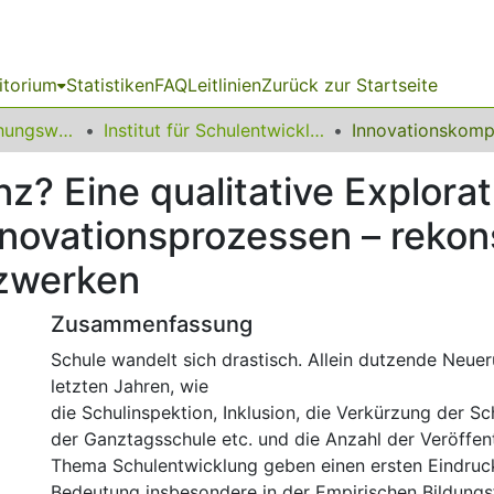
itorium
Statistiken
FAQ
Leitlinien
Zurück zur Startseite
12 Fakultät Erziehungswissenschaft, Psychologie und Bildungsforschung
Institut für Schulentwicklungsforschung
z? Eine qualitative Explora
nnovationsprozessen – rekons
tzwerken
Zusammenfassung
Schule wandelt sich drastisch. Allein dutzende Neue
letzten Jahren, wie
die Schulinspektion, Inklusion, die Verkürzung der Sc
der Ganztagsschule etc. und die Anzahl der Veröffe
Thema Schulentwicklung geben einen ersten Eindruc
Bedeutung insbesondere in der Empirischen Bildungs