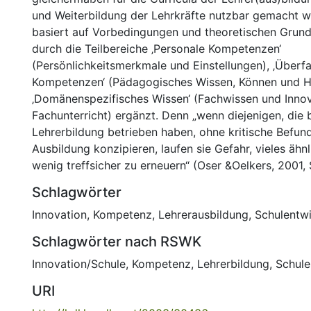
und Weiterbildung der Lehrkräfte nutzbar gemacht w
basiert auf Vorbedingungen und theoretischen Grun
durch die Teilbereiche ‚Personale Kompetenzen‘
(Persönlichkeitsmerkmale und Einstellungen), ‚Überfa
Kompetenzen‘ (Pädagogisches Wissen, Können und H
‚Domänenspezifisches Wissen‘ (Fachwissen und Innov
Fachunterricht) ergänzt. Denn „wenn diejenigen, die b
Lehrerbildung betrieben haben, ohne kritische Befun
Ausbildung konzipieren, laufen sie Gefahr, vieles äh
wenig treffsicher zu erneuern“ (Oser &Oelkers, 2001, 
Schlagwörter
Innovation
,
Kompetenz
,
Lehrerausbildung
,
Schulentw
Schlagwörter nach RSWK
Innovation/Schule
,
Kompetenz
,
Lehrerbildung
,
Schule
URI