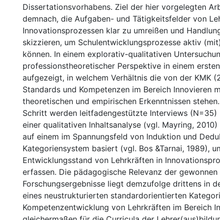
Dissertationsvorhabens. Ziel der hier vorgelegten Arb
demnach, die Aufgaben- und Tätigkeitsfelder von Leh
Innovationsprozessen klar zu umreißen und Handlung
skizzieren, um Schulentwicklungsprozesse aktiv (mit
können. In einem explorativ-qualitativen Untersuchu
professionstheoretischer Perspektive in einem ersten
aufgezeigt, in welchem Verhältnis die von der KMK (
Standards und Kompetenzen im Bereich Innovieren m
theoretischen und empirischen Erkenntnissen stehen.
Schritt werden leitfadengestützte Interviews (N=35) 
einer qualitativen Inhaltsanalyse (vgl. Mayring, 2010)
auf einem im Spannungsfeld von Induktion und Ded
Kategoriensystem basiert (vgl. Bos &Tarnai, 1989), 
Entwicklungsstand von Lehrkräften in Innovationspr
erfassen. Die pädagogische Relevanz der gewonnen
Forschungsergebnisse liegt demzufolge drittens in d
eines neustrukturierten standardorientierten Kategor
Kompetenzentwicklung von Lehrkräften im Bereich In
gleichermaßen für die Curricula der Lehrer(aus)bildu