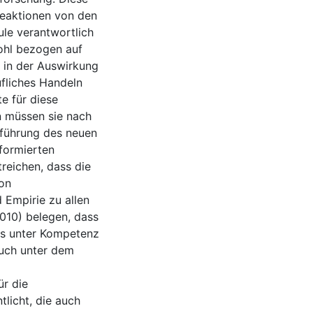
Reaktionen von den
ule verantwortlich
ohl bezogen auf
h in der Auswirkung
fliches Handeln
te für diese
 müssen sie nach
nführung des neuen
formierten
reichen, dass die
ion
 Empirie zu allen
2010) belegen, dass
was unter Kompetenz
uch unter dem
ür die
tlicht, die auch