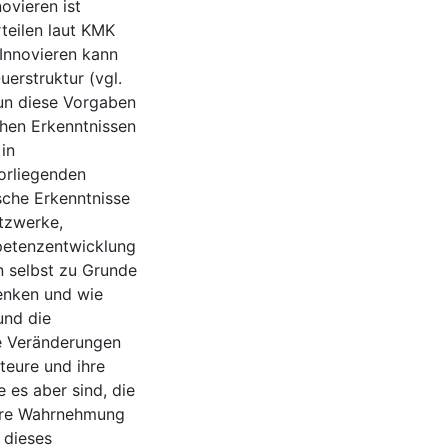
ovieren ist
teilen laut KMK
Innovieren kann
erstruktur (vgl.
un diese Vorgaben
chen Erkenntnissen
in
orliegenden
sche Erkenntnisse
tzwerke,
petenzentwicklung
n selbst zu Grunde
enken und wie
und die
e Veränderungen
teure und ihre
 es aber sind, die
ihre Wahrnehmung
 dieses