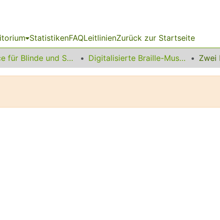
itorium
Statistiken
FAQ
Leitlinien
Zurück zur Startseite
Service für Blinde und Sehbehinderte
Digitalisierte Braille-Musik-Matrizen des VzfB
Zwei 