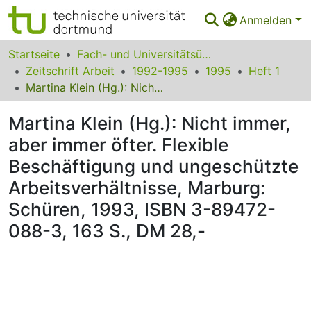
Anmelden
Bereiche & Sammlungen
Startseite
Fach- und Universitätsübergreifendes
Zeitschrift Arbeit
1992-1995
1995
Heft 1
Das gesamte Repositorium
Martina Klein (Hg.): Nicht immer, aber immer öfter. Flexible Beschäftigung und ungeschützte Arbeitsverhältnisse, Marburg: Schüren, 1993, ISBN 3-89472-088-3, 163 S., DM 28,-
Statistiken
Martina Klein (Hg.): Nicht immer,
FAQ
aber immer öfter. Flexible
Beschäftigung und ungeschützte
Leitlinien
Arbeitsverhältnisse, Marburg:
Zurück zur Startseite
Schüren, 1993, ISBN 3-89472-
088-3, 163 S., DM 28,-