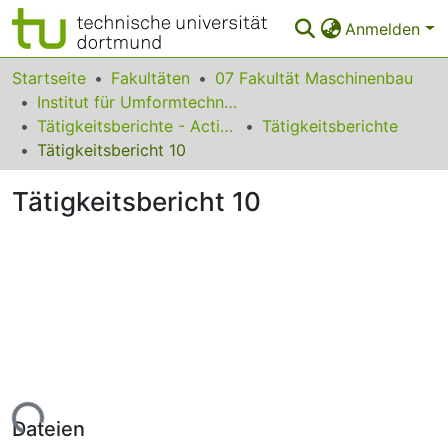
Anmelden
Bereiche & Sammlungen
Startseite
Fakultäten
07 Fakultät Maschinenbau
Institut für Umformtechnik und Leichtbau
Das gesamte Repositorium
Tätigkeitsberichte - Activity Reports
Tätigkeitsberichte
Tätigkeitsbericht 10
Statistiken
Tätigkeitsbericht 10
FAQ
Leitlinien
Zurück zur Startseite
Lade...
Dateien