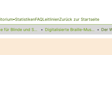
itorium
Statistiken
FAQ
Leitlinien
Zurück zur Startseite
Service für Blinde und Sehbehinderte
Digitalisierte Braille-Musik-Matrizen des VzfB
Der W