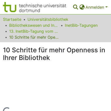
Anmelden
Bereiche & Sammlungen
Startseite
Universitätsbibliothek
Bibliothekswesen und Information
InetBib-Tagungen
Das gesamte Repositorium
13. InetBib-Tagung vom 10. bis 12. Februar 2016 in Stuttgart
10 Schritte für mehr Openness in Ihrer Bibliothek
Statistiken
10 Schritte für mehr Openness in
FAQ
Ihrer Bibliothek
Leitlinien
Zurück zur Startseite