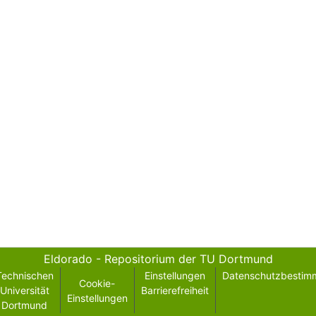
Eldorado - Repositorium der TU Dortmund
Technischen
Einstellungen
Datenschutzbestim
Cookie-
Universität
Barrierefreiheit
Einstellungen
Dortmund