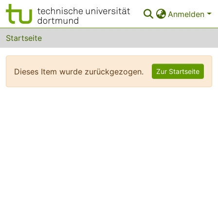
Anmelden
Bereiche & Sammlungen
Startseite
Das gesamte Repositorium
Dieses Item wurde zurückgezogen.
Zur Startseite
Statistiken
FAQ
Leitlinien
Zurück zur Startseite