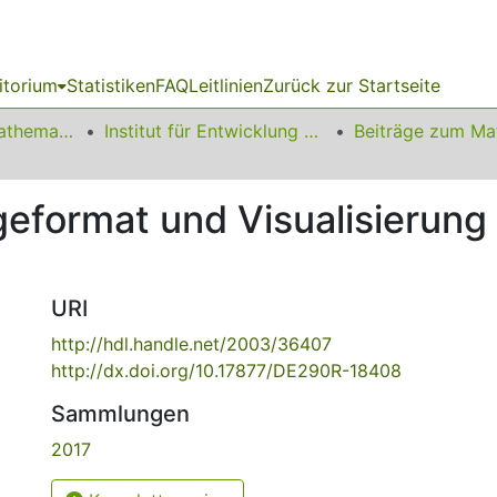
itorium
Statistiken
FAQ
Leitlinien
Zurück zur Startseite
01 Fakultät für Mathematik
Institut für Entwicklung und Erforschung des Mathematikunterrichts
geformat und Visualisierung
URI
http://hdl.handle.net/2003/36407
http://dx.doi.org/10.17877/DE290R-18408
Sammlungen
2017