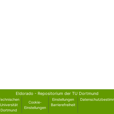
Eldorado - Repositorium der TU Dortmund
Technischen
Einstellungen
Datenschutzbestim
Cookie-
Universität
Barrierefreiheit
Einstellungen
Dortmund