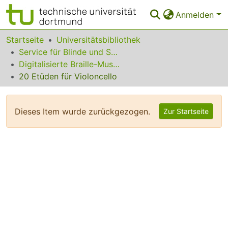
Anmelden
Bereiche & Sammlungen
Startseite
Universitätsbibliothek
Service für Blinde und Sehbehinderte
Das gesamte Repositorium
Digitalisierte Braille-Musik-Matrizen des VzfB
20 Etüden für Violoncello
Statistiken
FAQ
Dieses Item wurde zurückgezogen.
Zur Startseite
Leitlinien
Zurück zur Startseite