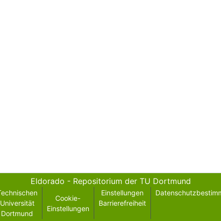
Eldorado - Repositorium der TU Dortmund
Technischen
Einstellungen
Datenschutzbestim
Cookie-
Universität
Barrierefreiheit
Einstellungen
Dortmund