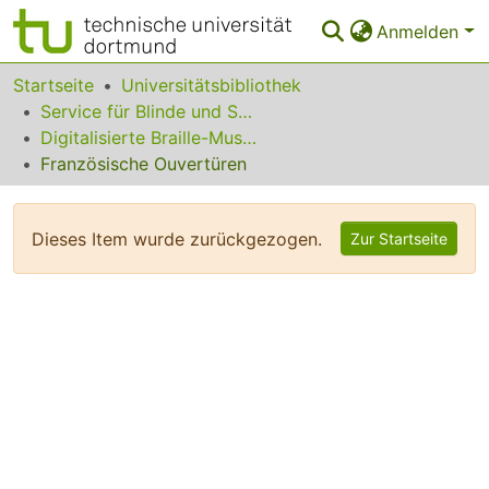
Anmelden
Bereiche & Sammlungen
Startseite
Universitätsbibliothek
Service für Blinde und Sehbehinderte
Das gesamte Repositorium
Digitalisierte Braille-Musik-Matrizen des VzfB
Französische Ouvertüren
Statistiken
FAQ
Dieses Item wurde zurückgezogen.
Zur Startseite
Leitlinien
Zurück zur Startseite