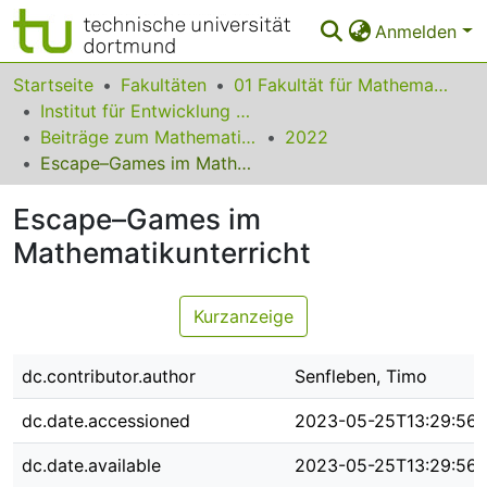
Anmelden
Bereiche & Sammlungen
Startseite
Fakultäten
01 Fakultät für Mathematik
Institut für Entwicklung und Erforschung des Mathematikunterrichts
Das gesamte Repositorium
Beiträge zum Mathematikunterricht
2022
Escape–Games im Mathematikunterricht
Statistiken
Escape–Games im
FAQ
Mathematikunterricht
Leitlinien
Zurück zur Startseite
Kurzanzeige
dc.contributor.author
Senfleben, Timo
dc.date.accessioned
2023-05-25T13:29:56
dc.date.available
2023-05-25T13:29:56