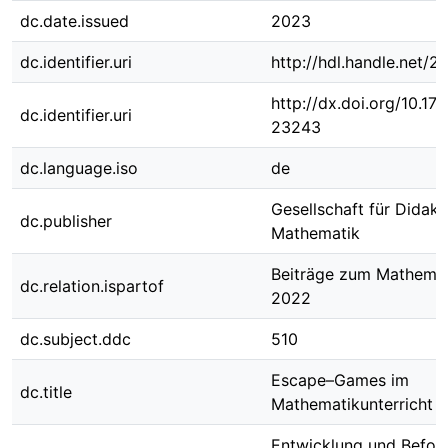
dc.date.issued
2023
dc.identifier.uri
http://hdl.handle.net/
http://dx.doi.org/10.1
dc.identifier.uri
23243
dc.language.iso
de
Gesellschaft für Didakt
dc.publisher
Mathematik
Beiträge zum Mathemat
dc.relation.ispartof
2022
dc.subject.ddc
510
Escape–Games im
dc.title
Mathematikunterricht
Entwicklung und Befor