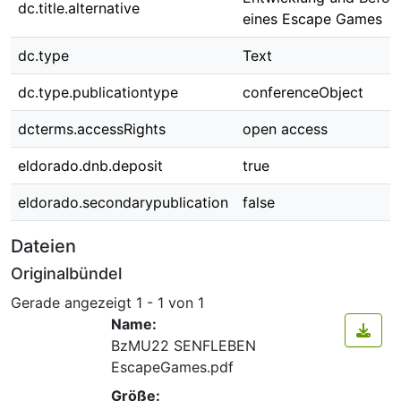
dc.title.alternative
eines Escape Games
dc.type
Text
dc.type.publicationtype
conferenceObject
dcterms.accessRights
open access
eldorado.dnb.deposit
true
eldorado.secondarypublication
false
Dateien
Originalbündel
Gerade angezeigt
1 - 1 von 1
Name:
BzMU22 SENFLEBEN
EscapeGames.pdf
Größe: