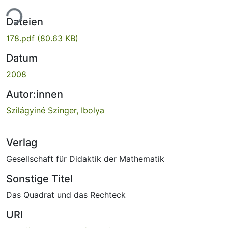
ade...
Dateien
178.pdf
(80.63 KB)
Datum
2008
Autor:innen
Szilágyiné Szinger, Ibolya
Verlag
Gesellschaft für Didaktik der Mathematik
Sonstige Titel
Das Quadrat und das Rechteck
URI