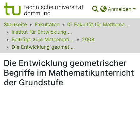
Anmelden
Bereiche & Sammlungen
Startseite
Fakultäten
01 Fakultät für Mathematik
Institut für Entwicklung und Erforschung des Mathematikunterrichts
Das gesamte Repositorium
Beiträge zum Mathematikunterricht
2008
Die Entwicklung geometrischer Begriffe im Mathematikunterricht der Grundstufe
Statistiken
Die Entwicklung geometrischer
FAQ
Begriffe im Mathematikunterricht
Leitlinien
der Grundstufe
Zurück zur Startseite