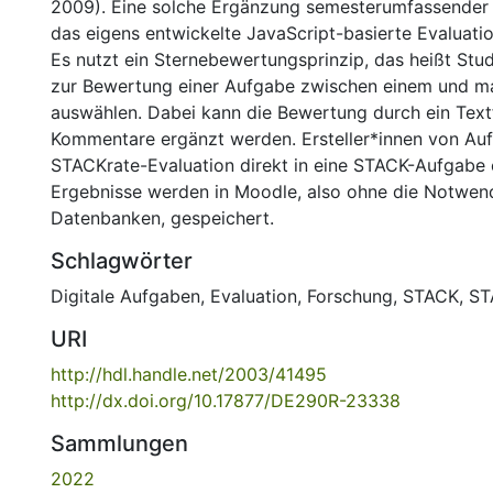
2009). Eine solche Ergänzung semesterumfassender
das eigens entwickelte JavaScript-basierte Evaluati
Es nutzt ein Sternebewertungsprinzip, das heißt Stu
zur Bewertung einer Aufgabe zwischen einem und ma
auswählen. Dabei kann die Bewertung durch ein Textf
Kommentare ergänzt werden. Ersteller*innen von Au
STACKrate-Evaluation direkt in eine STACK-Aufgabe 
Ergebnisse werden in Moodle, also ohne die Notwend
Datenbanken, gespeichert.
Schlagwörter
Digitale Aufgaben
,
Evaluation
,
Forschung
,
STACK
,
ST
URI
http://hdl.handle.net/2003/41495
http://dx.doi.org/10.17877/DE290R-23338
Sammlungen
2022