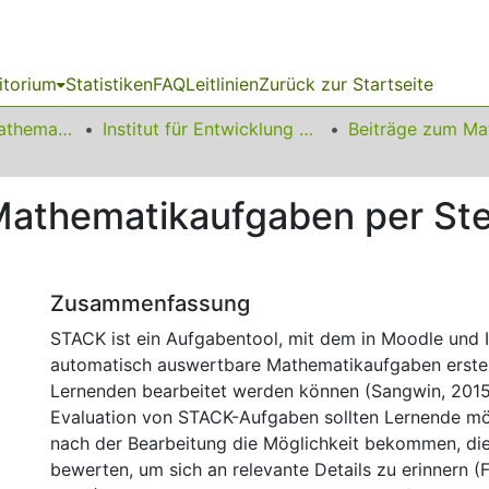
itorium
Statistiken
FAQ
Leitlinien
Zurück zur Startseite
01 Fakultät für Mathematik
Institut für Entwicklung und Erforschung des Mathematikunterrichts
r Mathematikaufgaben per S
Zusammenfassung
STACK ist ein Aufgabentool, mit dem in Moodle und I
automatisch auswertbare Mathematikaufgaben erstel
Lernenden bearbeitet werden können (Sangwin, 2015)
Evaluation von STACK-Aufgaben sollten Lernende mög
nach der Bearbeitung die Möglichkeit bekommen, di
bewerten, um sich an relevante Details zu erinnern (F