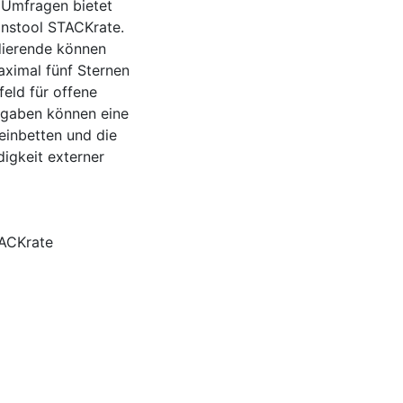
 Umfragen bietet
onstool STACKrate.
dierende können
ximal fünf Sternen
eld für offene
fgaben können eine
einbetten und die
igkeit externer
ACKrate