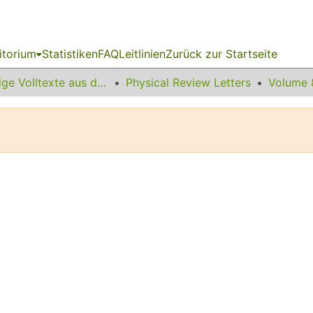
itorium
Statistiken
FAQ
Leitlinien
Zurück zur Startseite
Sonstige Volltexte aus dem Bibliotheksangebot
Physical Review Letters
Volume 