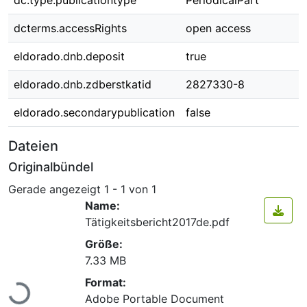
dc.type.publicationtype
PeriodicalPart
dcterms.accessRights
open access
eldorado.dnb.deposit
true
eldorado.dnb.zdberstkatid
2827330-8
eldorado.secondarypublication
false
Dateien
Originalbündel
Gerade angezeigt
1 - 1 von 1
Name:
Tätigkeitsbericht2017de.pdf
Größe:
7.33 MB
Lade...
Format:
Adobe Portable Document