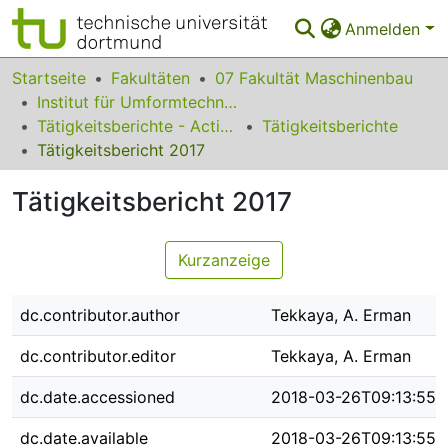
Anmelden
Bereiche & Sammlungen
Startseite
Fakultäten
07 Fakultät Maschinenbau
Institut für Umformtechnik und Leichtbau
Das gesamte Repositorium
Tätigkeitsberichte - Activity Reports
Tätigkeitsberichte
Tätigkeitsbericht 2017
Statistiken
Tätigkeitsbericht 2017
FAQ
Leitlinien
Kurzanzeige
Zurück zur Startseite
dc.contributor.author
Tekkaya, A. Erman
dc.contributor.editor
Tekkaya, A. Erman
dc.date.accessioned
2018-03-26T09:13:55Z
dc.date.available
2018-03-26T09:13:55Z