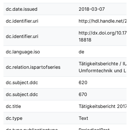
dc.date.issued
2018-03-07
dc.identifier.uri
http://hdl.handle.net/
http://dx.doi.org/10.1
dc.identifier.uri
18818
dc.language.iso
de
Tätigkeitsberichte / IUL,
dc.relation.ispartofseries
Umformtechnik und Lei
dc.subject.ddc
620
dc.subject.ddc
670
dc.title
Tätigkeitsbericht 2017
dc.type
Text