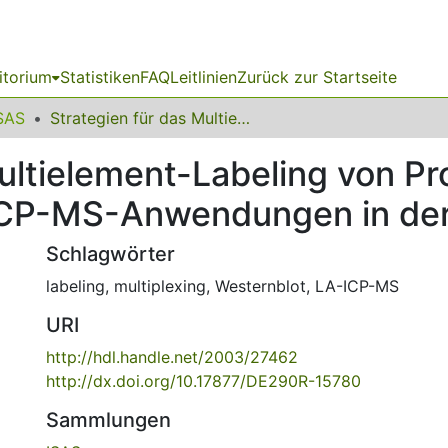
itorium
Statistiken
FAQ
Leitlinien
Zurück zur Startseite
SAS
Strategien für das Multielement-Labeling von Proteinen und Antikörpern für LA-ICP-MS-Anwendungen in der Proteomik
ultielement-Labeling von Pr
-ICP-MS-Anwendungen in de
Schlagwörter
labeling
,
multiplexing
,
Westernblot
,
LA-ICP-MS
URI
http://hdl.handle.net/2003/27462
http://dx.doi.org/10.17877/DE290R-15780
Sammlungen