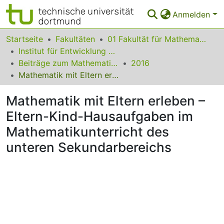
Anmelden
Bereiche & Sammlungen
Startseite
Fakultäten
01 Fakultät für Mathematik
Institut für Entwicklung und Erforschung des Mathematikunterrichts
Das gesamte Repositorium
Beiträge zum Mathematikunterricht
2016
Mathematik mit Eltern erleben – Eltern-Kind-Hausaufgaben im Mathematikunterricht des unteren Sekundarbereichs
Statistiken
Mathematik mit Eltern erleben –
FAQ
Eltern-Kind-Hausaufgaben im
Leitlinien
Mathematikunterricht des
Zurück zur Startseite
unteren Sekundarbereichs