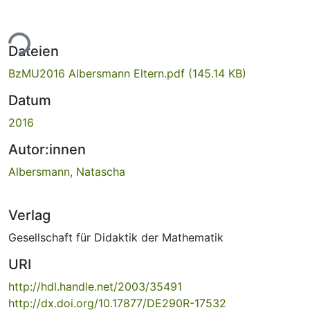
ade...
Dateien
BzMU2016 Albersmann Eltern.pdf
(145.14 KB)
Datum
2016
Autor:innen
Albersmann, Natascha
Verlag
Gesellschaft für Didaktik der Mathematik
URI
http://hdl.handle.net/2003/35491
http://dx.doi.org/10.17877/DE290R-17532