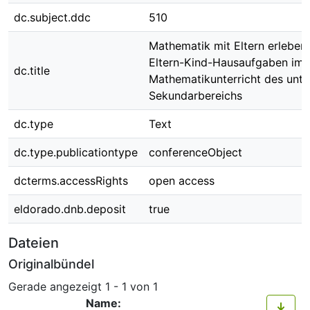
dc.subject.ddc
510
Mathematik mit Eltern erleben
Eltern-Kind-Hausaufgaben im
dc.title
Mathematikunterricht des unte
Sekundarbereichs
dc.type
Text
dc.type.publicationtype
conferenceObject
dcterms.accessRights
open access
eldorado.dnb.deposit
true
Dateien
Originalbündel
Gerade angezeigt
1 - 1 von 1
Name: