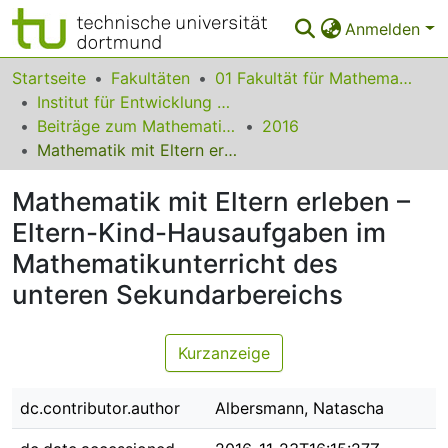
Anmelden
Bereiche & Sammlungen
Startseite
Fakultäten
01 Fakultät für Mathematik
Institut für Entwicklung und Erforschung des Mathematikunterrichts
Das gesamte Repositorium
Beiträge zum Mathematikunterricht
2016
Mathematik mit Eltern erleben – Eltern-Kind-Hausaufgaben im Mathematikunterricht des unteren Sekundarbereichs
Statistiken
Mathematik mit Eltern erleben –
FAQ
Eltern-Kind-Hausaufgaben im
Leitlinien
Mathematikunterricht des
Zurück zur Startseite
unteren Sekundarbereichs
Kurzanzeige
dc.contributor.author
Albersmann, Natascha