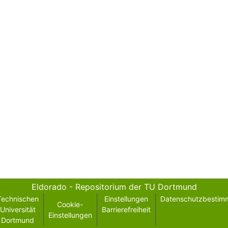
Eldorado - Repositorium der TU Dortmund
Technischen
Einstellungen
Datenschutzbestim
Cookie-
Universität
Barrierefreiheit
Einstellungen
Dortmund