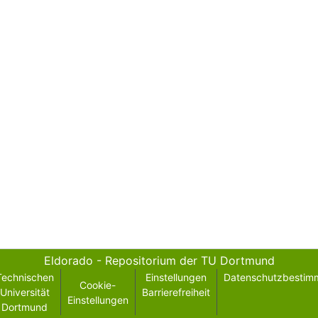
Eldorado - Repositorium der TU Dortmund
Technischen
Einstellungen
Datenschutzbestim
Cookie-
Universität
Barrierefreiheit
Einstellungen
Dortmund