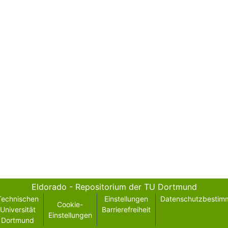
Eldorado - Repositorium der TU Dortmund
Technischen
Einstellungen
Datenschutzbestim
Cookie-
Universität
Barrierefreiheit
Einstellungen
Dortmund