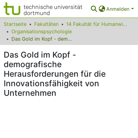
Anmelden
Bereiche & Sammlungen
Startseite
Fakultäten
14 Fakultät für Humanwissenschaften und Theologie
Organisationspsychologie
Das gesamte Repositorium
Das Gold im Kopf - demografische Herausforderungen für die Innovationsfähigkeit von Unternehmen
Statistiken
Das Gold im Kopf -
FAQ
demografische
Herausforderungen für die
Leitlinien
Innovationsfähigkeit von
Zurück zur Startseite
Unternehmen