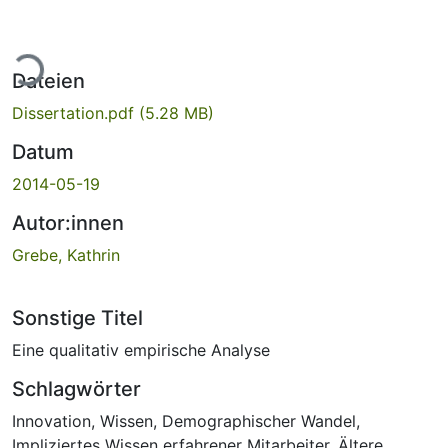
ade...
Dateien
Dissertation.pdf
(5.28 MB)
Datum
2014-05-19
Autor:innen
Grebe, Kathrin
Sonstige Titel
Eine qualitativ empirische Analyse
Schlagwörter
Innovation
,
Wissen
,
Demographischer Wandel
,
Impliziertes Wissen erfahrener Mitarbeiter
,
Ältere