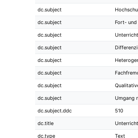
dc.subject
Hochschul
dc.subject
Fort- und
dc.subject
Unterrich
dc.subject
Differenz
dc.subject
Heterogen
dc.subject
Fachfremd
dc.subject
Qualitativ
dc.subject
Umgang m
dc.subject.ddc
510
dc.title
Unterrich
dc.type
Text