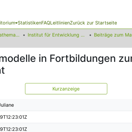
itorium
Statistiken
FAQ
Leitlinien
Zurück zur Startseite
01 Fakultät für Mathematik
Institut für Entwicklung und Erforschung des Mathematikunterrichts
modelle in Fortbildungen zu
t
Kurzanzeige
Juliane
19T12:23:01Z
19T12:23:01Z