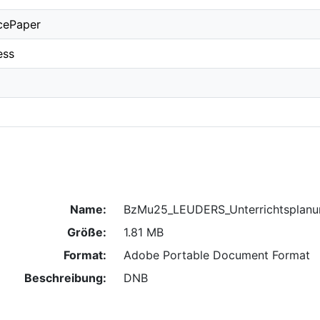
cePaper
ess
Name:
BzMu25_LEUDERS_Unterrichtsplanu
Größe:
1.81 MB
Format:
Adobe Portable Document Format
Beschreibung:
DNB