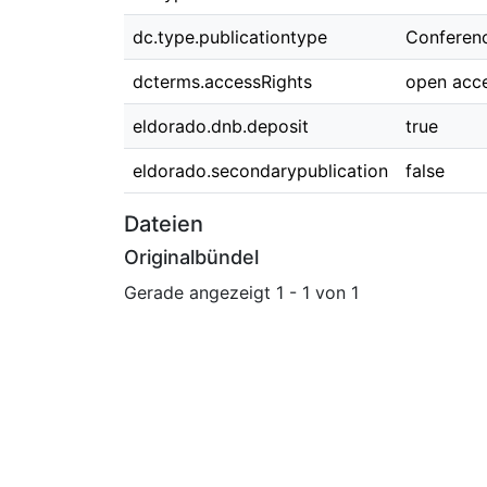
dc.type.publicationtype
Conferen
dcterms.accessRights
open acc
eldorado.dnb.deposit
true
eldorado.secondarypublication
false
Dateien
Originalbündel
Gerade angezeigt
1 - 1 von 1