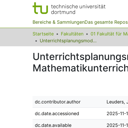
Bereiche & Sammlungen
Das gesamte Repos
Startseite
Fakultäten
Unterrichtsplanungsmodelle in Fortbildungen zum inklusiven Mathematikunterricht
Unterrichtsplanungs
Mathematikunterrich
dc.contributor.author
Leuders, 
dc.date.accessioned
2025-11-
dc.date.available
2025-11-