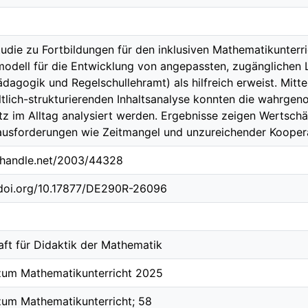
Studie zu Fortbildungen für den inklusiven Mathematikunterr
odell für die Entwicklung von angepassten, zugänglichen Le
dagogik und Regelschullehramt) als hilfreich erweist. Mitte
altlich-strukturierenden Inhaltsanalyse konnten die wahrgen
tz im Alltag analysiert werden. Ergebnisse zeigen Wertschä
ausforderungen wie Zeitmangel und unzureichender Koopera
l.handle.net/2003/44328
.doi.org/10.17877/DE290R-26096
aft für Didaktik der Mathematik
zum Mathematikunterricht 2025
zum Mathematikunterricht; 58