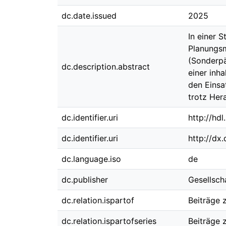
dc.date.issued
2025
In einer 
Planungsm
(Sonderpä
dc.description.abstract
einer inh
den Einsa
trotz Her
dc.identifier.uri
http://hd
dc.identifier.uri
http://dx
dc.language.iso
de
dc.publisher
Gesellsch
dc.relation.ispartof
Beiträge 
dc.relation.ispartofseries
Beiträge 