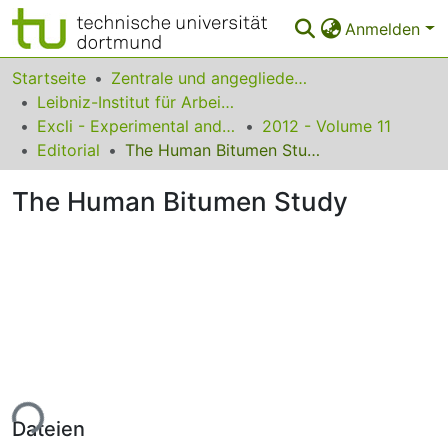
Anmelden
Bereiche & Sammlungen
Startseite
Zentrale und angegliederte Institute
Leibniz-Institut für Arbeitsforschung an der TU Dortmund
Das gesamte Repositorium
Excli - Experimental and Clinical Sciences
2012 - Volume 11
Editorial
The Human Bitumen Study
Statistiken
The Human Bitumen Study
FAQ
Leitlinien
Zurück zur Startseite
ade...
Dateien