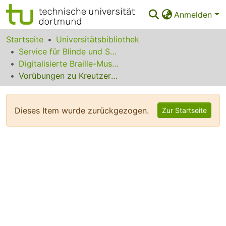
Anmelden
Bereiche & Sammlungen
Startseite
Universitätsbibliothek
Service für Blinde und Sehbehinderte
Das gesamte Repositorium
Digitalisierte Braille-Musik-Matrizen des VzfB
Vorübungen zu Kreutzer und Rode op. 27
Statistiken
FAQ
Dieses Item wurde zurückgezogen.
Zur Startseite
Leitlinien
Zurück zur Startseite