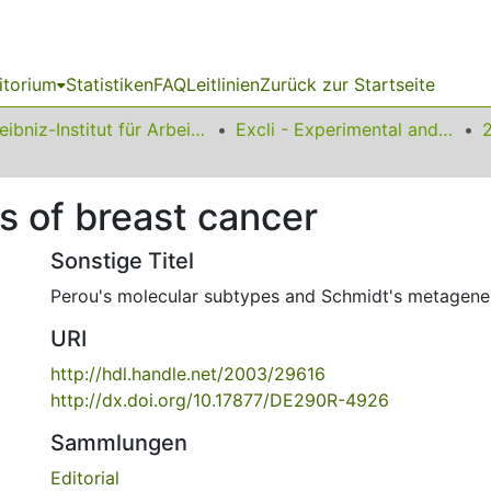
itorium
Statistiken
FAQ
Leitlinien
Zurück zur Startseite
Leibniz-Institut für Arbeitsforschung an der TU Dortmund
Excli - Experimental and Clinical Sciences
s of breast cancer
Sonstige Titel
Perou's molecular subtypes and Schmidt's metagene
URI
http://hdl.handle.net/2003/29616
http://dx.doi.org/10.17877/DE290R-4926
Sammlungen
Editorial