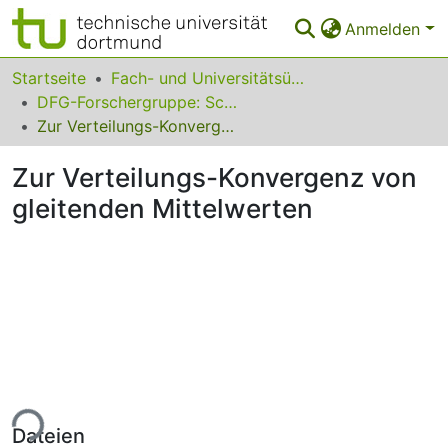
Anmelden
Bereiche & Sammlungen
Startseite
Fach- und Universitätsübergreifendes
DFG-Forschergruppe: Schutz- und Leittechnik zur zuverlässigen und sicheren Energieübertragung
Das gesamte Repositorium
Zur Verteilungs-Konvergenz von gleitenden Mittelwerten
Statistiken
Zur Verteilungs-Konvergenz von
FAQ
gleitenden Mittelwerten
Leitlinien
Zurück zur Startseite
ade...
Dateien