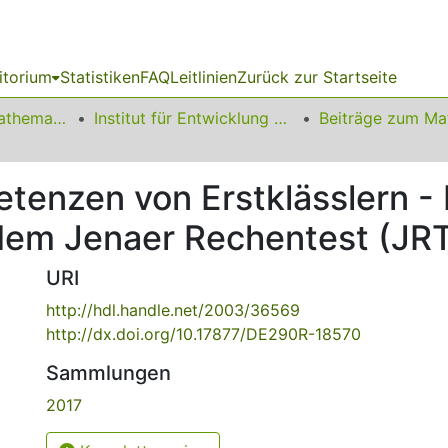
itorium
Statistiken
FAQ
Leitlinien
Zurück zur Startseite
01 Fakultät für Mathematik
Institut für Entwicklung und Erforschung des Mathematikunterrichts
tenzen von Erstklässlern -
dem Jenaer Rechentest (JR
URI
http://hdl.handle.net/2003/36569
http://dx.doi.org/10.17877/DE290R-18570
Sammlungen
2017