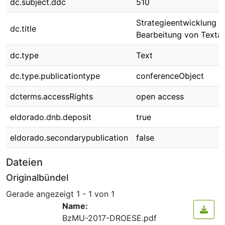
dc.subject.ddc
510
Strategieentwicklung fü
dc.title
Bearbeitung von Texta
dc.type
Text
dc.type.publicationtype
conferenceObject
dcterms.accessRights
open access
eldorado.dnb.deposit
true
eldorado.secondarypublication
false
Dateien
Originalbündel
Gerade angezeigt
1 - 1 von 1
Name:
BzMU-2017-DROESE.pdf