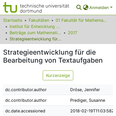
Anmelden
Bereiche & Sammlungen
Startseite
Fakultäten
01 Fakultät für Mathematik
Institut für Entwicklung und Erforschung des Mathematikunterrichts
Das gesamte Repositorium
Beiträge zum Mathematikunterricht
2017
Strategieentwicklung für die Bearbeitung von Textaufgaben
Statistiken
Strategieentwicklung für die
FAQ
Bearbeitung von Textaufgaben
Leitlinien
Zurück zur Startseite
Kurzanzeige
dc.contributor.author
Dröse, Jennifer
dc.contributor.author
Prediger, Susanne
dc.date.accessioned
2018-02-19T11:03:58Z