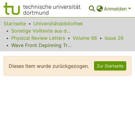
Anmelden
Bereiche & Sammlungen
Startseite
Universitätsbibliothek
Sonstige Volltexte aus dem Bibliotheksangebot
Das gesamte Repositorium
Physical Review Letters
Volume 86
Issue 26
Wave Front Depinning Transition in Discrete One-Dimensional Reaction-Diffusion Systems
Statistiken
FAQ
Dieses Item wurde zurückgezogen.
Zur Startseite
Leitlinien
Zurück zur Startseite