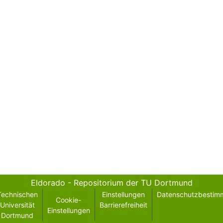
Eldorado - Repositorium der TU Dortmund
Technischen
Einstellungen
Datenschutzbestim
Cookie-
Universität
Barrierefreiheit
Einstellungen
Dortmund