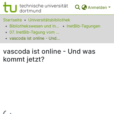
Anmelden
Bereiche & Sammlungen
Startseite
Universitätsbibliothek
Bibliothekswesen und Information
InetBib-Tagungen
Das gesamte Repositorium
07. InetBib-Tagung vom 12. bis 14. November 2003 in Frankfurt am Main
vascoda ist online - Und was kommt jetzt?
Statistiken
vascoda ist online - Und was
FAQ
kommt jetzt?
Leitlinien
Zurück zur Startseite