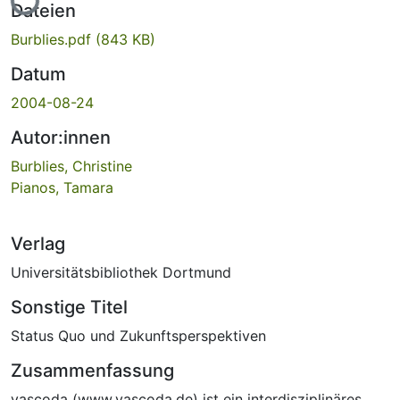
Lade...
Dateien
Burblies.pdf
(843 KB)
Datum
2004-08-24
Autor:innen
Burblies, Christine
Pianos, Tamara
Verlag
Universitätsbibliothek Dortmund
Sonstige Titel
Status Quo und Zukunftsperspektiven
Zusammenfassung
vascoda (www.vascoda.de) ist ein interdisziplinäres