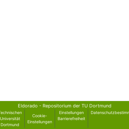
Eldorado - Repositorium der TU Dortmund
Technischen
Einstellungen
Datenschutzbestim
Cookie-
Universität
Barrierefreiheit
Einstellungen
Dortmund