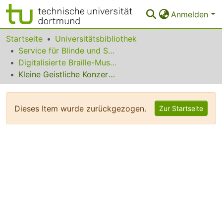
Anmelden
Bereiche & Sammlungen
Startseite
Universitätsbibliothek
Service für Blinde und Sehbehinderte
Das gesamte Repositorium
Digitalisierte Braille-Musik-Matrizen des VzfB
Kleine Geistliche Konzerte, Abt. I
Statistiken
FAQ
Dieses Item wurde zurückgezogen.
Zur Startseite
Leitlinien
Zurück zur Startseite