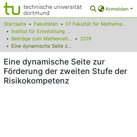
Anmelden
Bereiche & Sammlungen
Startseite
Fakultäten
01 Fakultät für Mathematik
Institut für Entwicklung und Erforschung des Mathematikunterrichts
Das gesamte Repositorium
Beiträge zum Mathematikunterricht
2019
Eine dynamische Seite zur Förderung der zweiten Stufe der Risikokompetenz
Statistiken
Eine dynamische Seite zur
FAQ
Förderung der zweiten Stufe der
Leitlinien
Risikokompetenz
Zurück zur Startseite