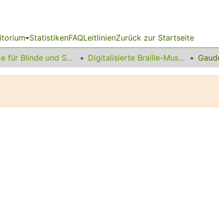
itorium
Statistiken
FAQ
Leitlinien
Zurück zur Startseite
Service für Blinde und Sehbehinderte
Digitalisierte Braille-Musik-Matrizen des VzfB