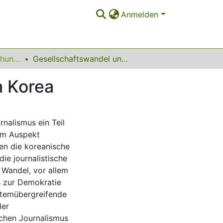
Anmelden
Sonstige Veröffentlichungen
Gesellschaftswandel und journalistische Kultur in Korea
n Korea
rnalismus ein Teil
sem Auspekt
en die koreanische
 die journalistische
n Wandel, vor allem
s zur Demokratie
stemübergreifende
der
chen Journalismus