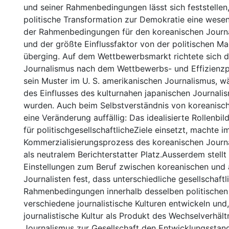
und seiner Rahmenbedingungen lässt sich feststellen,
politische Transformation zur Demokratie eine wese
der Rahmenbedingungen für den koreanischen Journa
und der größte Einflussfaktor von der politischen M
überging. Auf dem Wettbewerbsmarkt richtete sich d
Journalismus nach dem Wettbewerbs- und Effizienzp
sein Muster im U. S. amerikanischen Journalismus, w
des Einflusses des kulturnahen japanischen Journali
wurden. Auch beim Selbstverständnis von koreanische
eine Veränderung auffällig: Das idealisierte Rollenbild
für politischgesellschaftlicheZiele einsetzt, machte i
Kommerzialisierungsprozess des koreanischen Journa
als neutralem Berichterstatter Platz.Ausserdem stellt
Einstellungen zum Beruf zwischen koreanischen und
Journalisten fest, dass unterschiedliche gesellschaftl
Rahmenbedingungen innerhalb desselben politische
verschiedene journalistische Kulturen entwickeln und,
journalistische Kultur als Produkt des Wechselverhält
Journalismus zur Gesellschaft den Entwicklungsstan