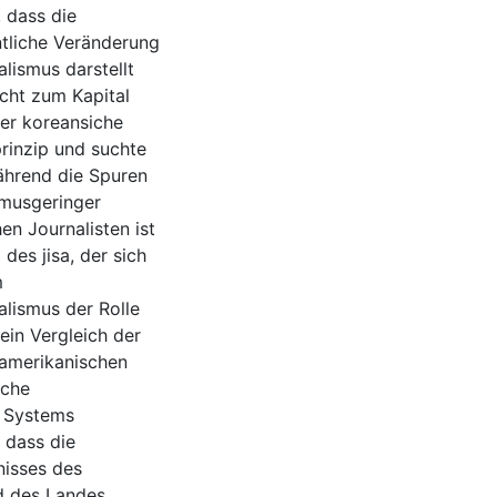
 dass die
ntliche Veränderung
lismus darstellt
acht zum Kapital
er koreansiche
rinzip und suchte
ährend die Spuren
smusgeringer
n Journalisten ist
 des jisa, der sich
m
lismus der Rolle
 ein Vergleich der
 amerikanischen
iche
n Systems
 dass die
nisses des
d des Landes