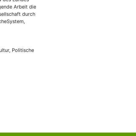
gende Arbeit die
sellschaft durch
scheSystem,
ultur
,
Politische