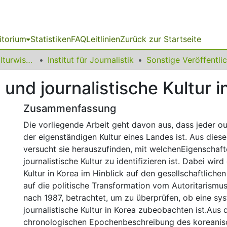
itorium
Statistiken
FAQ
Leitlinien
Zurück zur Startseite
15 Fakultät für Kulturwissenschaften
Institut für Journalistik
und journalistische Kultur i
Zusammenfassung
Die vorliegende Arbeit geht davon aus, dass jeder ou
der eigenständigen Kultur eines Landes ist. Aus die
versucht sie herauszufinden, mit welchenEigenschaft
journalistische Kultur zu identifizieren ist. Dabei wird
Kultur in Korea im Hinblick auf den gesellschaftliche
auf die politische Transformation vom Autoritarismu
nach 1987, betrachtet, um zu überprüfen, ob eine sy
journalistische Kultur in Korea zubeobachten ist.Aus 
chronologischen Epochenbeschreibung des koreanis