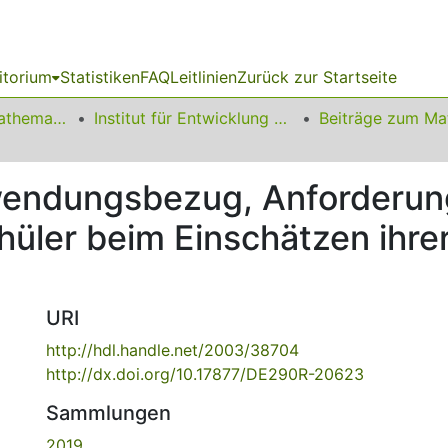
itorium
Statistiken
FAQ
Leitlinien
Zurück zur Startseite
01 Fakultät für Mathematik
Institut für Entwicklung und Erforschung des Mathematikunterrichts
wendungsbezug, Anforderun
üler beim Einschätzen ihrer
URI
http://hdl.handle.net/2003/38704
http://dx.doi.org/10.17877/DE290R-20623
Sammlungen
2019