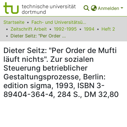
Anmelden
Bereiche & Sammlungen
Startseite
Fach- und Universitätsübergreifendes
Zeitschrift Arbeit
1992-1995
1994
Heft 2
Das gesamte Repositorium
Dieter Seitz: "Per Order de Mufti läuft nichts". Zur sozialen Steuerung betrieblicher Gestaltungsprozesse, Berlin: edition sigma, 1993, ISBN 3-89404-364-4, 284 S., DM 32,80
Statistiken
Dieter Seitz: "Per Order de Mufti
FAQ
läuft nichts". Zur sozialen
Steuerung betrieblicher
Leitlinien
Gestaltungsprozesse, Berlin:
Zurück zur Startseite
edition sigma, 1993, ISBN 3-
89404-364-4, 284 S., DM 32,80