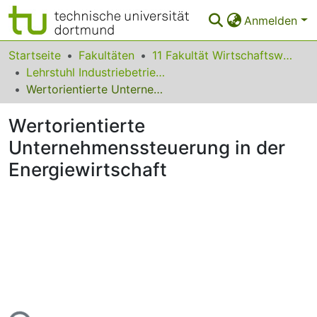
Anmelden
Bereiche & Sammlungen
Startseite
Fakultäten
11 Fakultät Wirtschaftswissenschaften
Lehrstuhl Industriebetriebslehre
Das gesamte Repositorium
Wertorientierte Unternehmenssteuerung in der Energiewirtschaft
Statistiken
Wertorientierte
FAQ
Unternehmenssteuerung in der
Energiewirtschaft
Leitlinien
Zurück zur Startseite