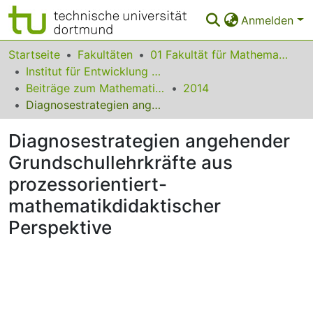
Anmelden
Bereiche & Sammlungen
Startseite
Fakultäten
01 Fakultät für Mathematik
Institut für Entwicklung und Erforschung des Mathematikunterrichts
Das gesamte Repositorium
Beiträge zum Mathematikunterricht
2014
Diagnosestrategien angehender Grundschullehrkräfte aus prozessorientiert-mathematikdidaktischer Perspektive
Statistiken
Diagnosestrategien angehender
FAQ
Grundschullehrkräfte aus
Leitlinien
prozessorientiert-
Zurück zur Startseite
mathematikdidaktischer
Perspektive