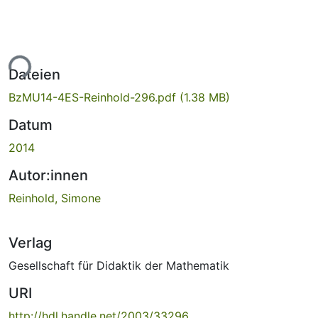
ade...
Dateien
BzMU14-4ES-Reinhold-296.pdf
(1.38 MB)
Datum
2014
Autor:innen
Reinhold, Simone
Verlag
Gesellschaft für Didaktik der Mathematik
URI
http://hdl.handle.net/2003/33296