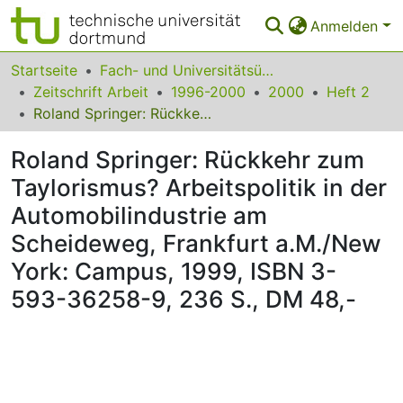
Anmelden
Bereiche & Sammlungen
Startseite
Fach- und Universitätsübergreifendes
Zeitschrift Arbeit
1996-2000
2000
Heft 2
Das gesamte Repositorium
Roland Springer: Rückkehr zum Taylorismus? Arbeitspolitik in der Automobilindustrie am Scheideweg, Frankfurt a.M./New York: Campus, 1999, ISBN 3-593-36258-9, 236 S., DM 48,-
Statistiken
Roland Springer: Rückkehr zum
FAQ
Taylorismus? Arbeitspolitik in der
Automobilindustrie am
Leitlinien
Scheideweg, Frankfurt a.M./New
Zurück zur Startseite
York: Campus, 1999, ISBN 3-
593-36258-9, 236 S., DM 48,-