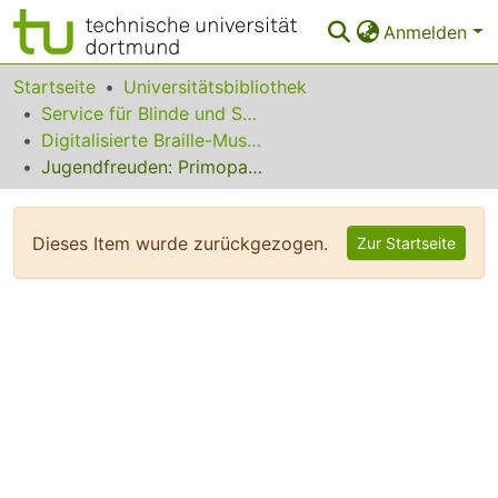
Anmelden
Bereiche & Sammlungen
Startseite
Universitätsbibliothek
Service für Blinde und Sehbehinderte
Das gesamte Repositorium
Digitalisierte Braille-Musik-Matrizen des VzfB
Jugendfreuden: Primopartie
Statistiken
FAQ
Dieses Item wurde zurückgezogen.
Zur Startseite
Leitlinien
Zurück zur Startseite