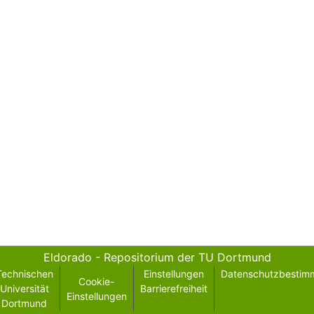
Eldorado - Repositorium der TU Dortmund
Technischen
Einstellungen
Datenschutzbestim
Cookie-
Universität
Barrierefreiheit
Einstellungen
Dortmund