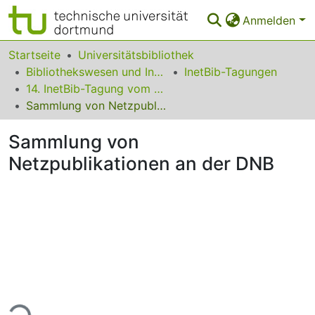
Anmelden
Bereiche & Sammlungen
Startseite
Universitätsbibliothek
Bibliothekswesen und Information
InetBib-Tagungen
Das gesamte Repositorium
14. InetBib-Tagung vom 21. bis 23. Februar 2018 in Wien
Sammlung von Netzpublikationen an der DNB
Statistiken
Sammlung von
FAQ
Netzpublikationen an der DNB
Leitlinien
Zurück zur Startseite
ade...