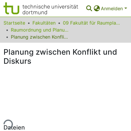
Anmelden
Bereiche & Sammlungen
Startseite
Fakultäten
09 Fakultät für Raumplanung
Raumordnung und Planungstheorie
Das gesamte Repositorium
Planung zwischen Konflikt und Diskurs
Statistiken
Planung zwischen Konflikt und
FAQ
Diskurs
Leitlinien
Zurück zur Startseite
Lade...
Dateien