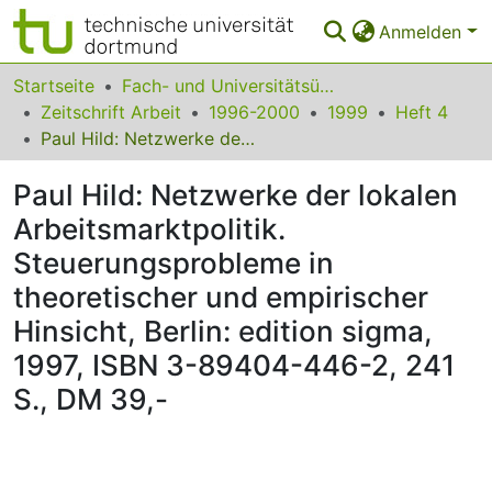
Anmelden
Bereiche & Sammlungen
Startseite
Fach- und Universitätsübergreifendes
Zeitschrift Arbeit
1996-2000
1999
Heft 4
Das gesamte Repositorium
Paul Hild: Netzwerke der lokalen Arbeitsmarktpolitik. Steuerungsprobleme in theoretischer und empirischer Hinsicht, Berlin: edition sigma, 1997, ISBN 3-89404-446-2, 241 S., DM 39,-
Statistiken
Paul Hild: Netzwerke der lokalen
FAQ
Arbeitsmarktpolitik.
Steuerungsprobleme in
Leitlinien
theoretischer und empirischer
Zurück zur Startseite
Hinsicht, Berlin: edition sigma,
1997, ISBN 3-89404-446-2, 241
S., DM 39,-